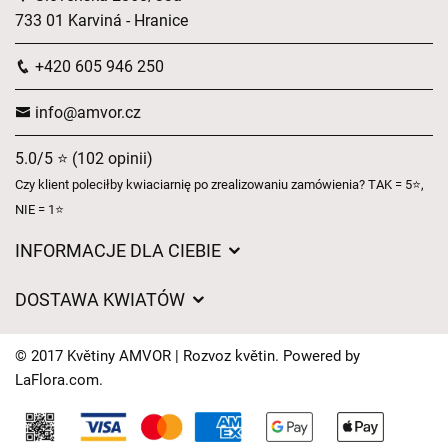
733 01 Karviná - Hranice
+420 605 946 250
info@amvor.cz
5.0/5 ⭐ (102 opinii)
Czy klient poleciłby kwiaciarnię po zrealizowaniu zamówienia? TAK = 5⭐,
NIE = 1⭐
INFORMACJE DLA CIEBIE
Regulamin sklepu internetowego
DOSTAWA KWIATÓW
Ochrona danych osobowych
Opłaty za dostawę
Czasy dostawy kwiatów – przegląd możliwości
© 2017 Květiny AMVOR | Rozvoz květin. Powered by
Gdzie dostarczamy kwiaty
LaFlora.com
.
Ciasteczka
Kontakt