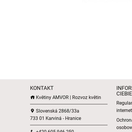
KONTAKT
INFOR
CIEBIE
Květiny AMVOR | Rozvoz květin
Regula
intern
Slovenská 2868/33a
733 01 Karviná - Hranice
Ochron
osobo
+420 605 946 250