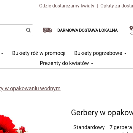
Gdzie dostarczamy kwiaty
|
Opłaty za dost
Dostawa tego samego dnia
Wybierz datę dostawy
DARMOWA DOSTAWA LOKALNA
dostępna
u
Bukiety róż w promocji
Bukiety pogrzebowe
Prezenty do kwiatów
ry w opakowaniu wodnym
Gerbery w opako
Standardowy
7 gerbera