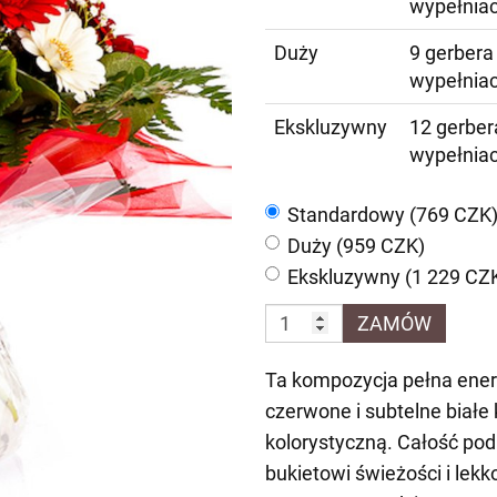
wypełnia
Duży
9 gerbera
wypełnia
Ekskluzywny
12 gerber
wypełnia
Standardowy (769 CZK
Duży (959 CZK)
Ekskluzywny (1 229 CZ
ZAMÓW
Ta kompozycja pełna energi
czerwone i subtelne białe
kolorystyczną. Całość podk
bukietowi świeżości i lekk