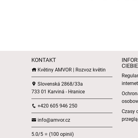
KONTAKT
INFOR
CIEBIE
Květiny AMVOR | Rozvoz květin
Regula
intern
Slovenská 2868/33a
733 01 Karviná - Hranice
Ochron
osobo
+420 605 946 250
Czasy 
przeglą
info@amvor.cz
5.0/5 ⭐ (100 opinii)