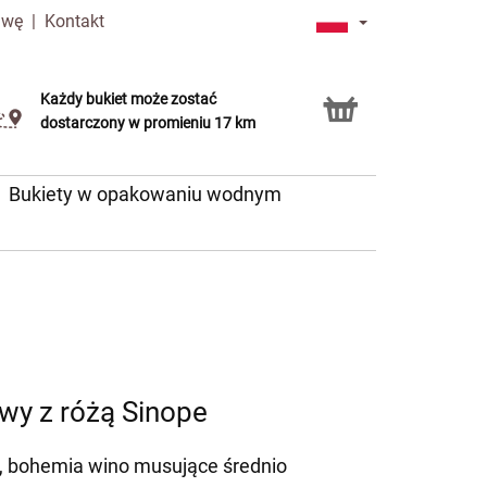
awę
|
Kontakt
Każdy bukiet może zostać
Usługa Click & Collect
dostarczony w promieniu 17 km
Bukiety w opakowaniu wodnym
y z różą Sinope
i, bohemia wino musujące średnio