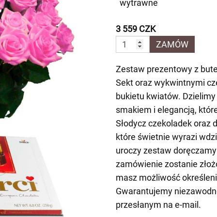
wytrawne
3 559 CZK
ZAMÓW
Zestaw prezentowy z but
Sekt oraz wykwintnymi cz
bukietu kwiatów. Dzielimy
smakiem i elegancją, któr
Słodycz czekoladek oraz d
które świetnie wyrazi wdz
uroczy zestaw doręczamy r
zamówienie zostanie złożo
masz możliwość określeni
Gwarantujemy niezawodne
przesłanym na e-mail.