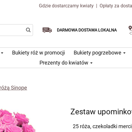
Gdzie dostarczamy kwiaty
|
Opłaty za dost
Dostawa tego samego dnia
Wybierz datę dostawy
DARMOWA DOSTAWA LOKALNA
dostępna
u
Bukiety róż w promocji
Bukiety pogrzebowe
Prezenty do kwiatów
różą Sinope
Zestaw upominkow
25 róża, czekoladki merc