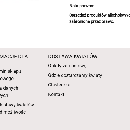
Nota prawna:
Sprzedaż produktów alkoholowych
zabroniona przez prawo.
MACJE DLA
DOSTAWA KWIATÓW
Opłaty za dostawę
min sklepu
Gdzie dostarczamy kwiaty
etowego
Ciasteczka
a danych
Kontakt
wych
dostawy kwiatów –
d możliwości