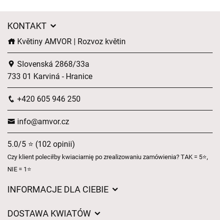
KONTAKT
Květiny AMVOR | Rozvoz květin
Slovenská 2868/33a
733 01 Karviná - Hranice
+420 605 946 250
info@amvor.cz
5.0/5 ⭐ (102 opinii)
Czy klient poleciłby kwiaciarnię po zrealizowaniu zamówienia? TAK = 5⭐,
NIE = 1⭐
INFORMACJE DLA CIEBIE
Regulamin sklepu internetowego
DOSTAWA KWIATÓW