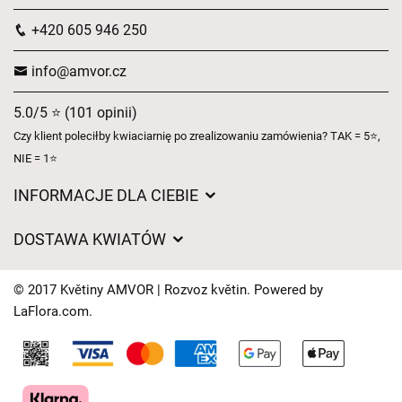
+420 605 946 250
info@amvor.cz
5.0/5 ⭐ (101 opinii)
Czy klient poleciłby kwiaciarnię po zrealizowaniu zamówienia? TAK = 5⭐,
NIE = 1⭐
INFORMACJE DLA CIEBIE
Regulamin sklepu internetowego
DOSTAWA KWIATÓW
Ochrona danych osobowych
Opłaty za dostawę
Czasy dostawy kwiatów – przegląd możliwości
© 2017 Květiny AMVOR | Rozvoz květin. Powered by
Gdzie dostarczamy kwiaty
LaFlora.com
.
Ciasteczka
Kontakt