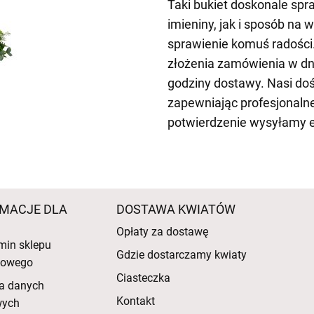
Taki bukiet doskonale spr
imieniny, jak i sposób na 
sprawienie komuś radości.
złożenia zamówienia w dn
godziny dostawy. Nasi dośw
zapewniając profesjonaln
potwierdzenie wysyłamy 
MACJE DLA
DOSTAWA KWIATÓW
Opłaty za dostawę
min sklepu
Gdzie dostarczamy kwiaty
etowego
Ciasteczka
a danych
Kontakt
wych