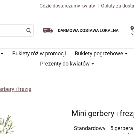
Gdzie dostarczamy kwiaty
|
Opłaty za dost
Dostawa tego samego dnia
Wybierz datę dostawy
DARMOWA DOSTAWA LOKALNA
dostępna
u
Bukiety róż w promocji
Bukiety pogrzebowe
Prezenty do kwiatów
erbery i frezje
Mini gerbery i frez
Standardowy
5 gerbera 