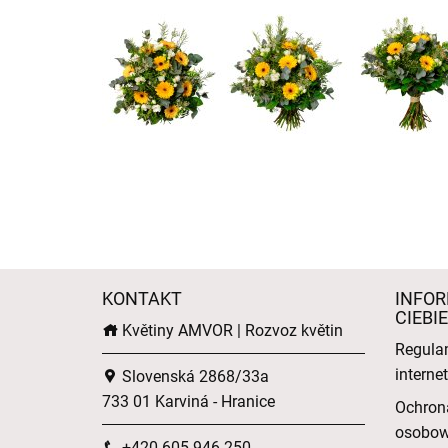
KONTAKT
INFOR
CIEBIE
Květiny AMVOR | Rozvoz květin
Regula
intern
Slovenská 2868/33a
733 01 Karviná - Hranice
Ochron
osobo
+420 605 946 250