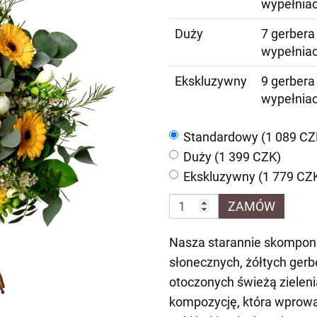
wypełnia
Duży
7 gerbera 
wypełnia
Ekskluzywny
9 gerbera 
wypełnia
Standardowy (1 089 CZ
Duży (1 399 CZK)
Ekskluzywny (1 779 CZ
ZAMÓW
Nasza starannie skompo
słonecznych, żółtych gerb
otoczonych świeżą zieleni
kompozycję, która wprowa