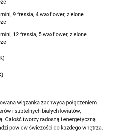
cze
mini, 9 fressia, 4 waxflower, zielone
cze
mini, 12 fressia, 5 waxflower, zielone
cze
K)
K)
nowana wiązanka zachwyca połączeniem
erów i subtelnych białych kwiatów,
ą. Całość tworzy radosną i energetyczną
dzi powiew świeżości do każdego wnętrza.