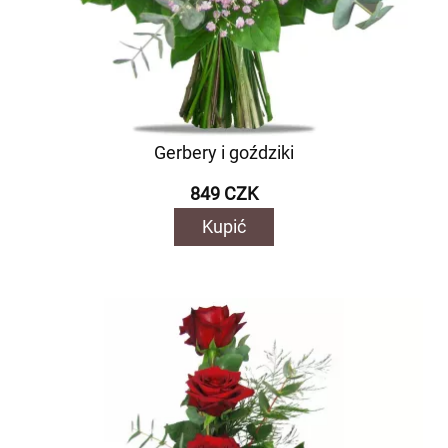
Gerbery i goździki
849 CZK
Kupić