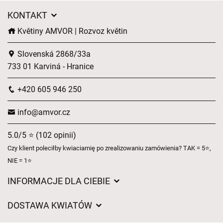
KONTAKT
Květiny AMVOR | Rozvoz květin
Slovenská 2868/33a
733 01 Karviná - Hranice
+420 605 946 250
info@amvor.cz
5.0/5 ⭐ (102 opinii)
Czy klient poleciłby kwiaciarnię po zrealizowaniu zamówienia? TAK = 5⭐,
NIE = 1⭐
INFORMACJE DLA CIEBIE
Regulamin sklepu internetowego
DOSTAWA KWIATÓW
Ochrona danych osobowych
Opłaty za dostawę