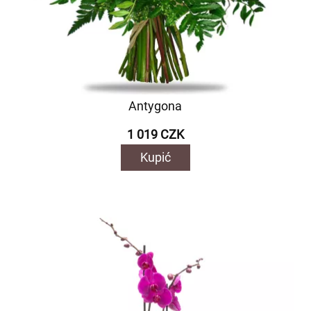
Antygona
1 019 CZK
Kupić