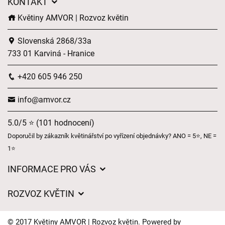
KONTAKT
Květiny AMVOR | Rozvoz květin
Slovenská 2868/33a
733 01 Karviná - Hranice
+420 605 946 250
info@amvor.cz
5.0/5 ⭐ (101 hodnocení)
Doporučil by zákazník květinářství po vyřízení objednávky? ANO = 5⭐, NE =
1⭐
INFORMACE PRO VÁS
Obchodní podmínky
ROZVOZ KVĚTIN
Ochrana osobních údajů
Ceny za doručení
Často kladené dotazy
© 2017 Květiny AMVOR | Rozvoz květin. Powered by