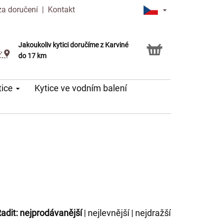
za doručení
|
Kontakt
Jakoukoliv kytici doručíme z Karviné
Možnost vyzvednout v naší květince
do 17 km
tice
Kytice ve vodním balení
adit:
nejprodávanější
|
nejlevnější
|
nejdražší