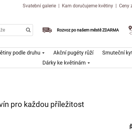
Svatební galerie
|
Kam doručujeme květiny
|
Ceny 
Doručujeme již v den objednávky
Rozvoz po našem městě ZDARMA
Možný výběr času a dne doručení
ětiny podle druhu
Akční pugéty růží
Smuteční ky
Dárky ke květinám
ín pro každou příležitost
Ř