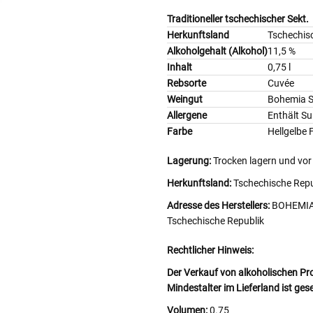
Traditioneller tschechischer Sekt.
Herkunftsland
Tschechis
Alkoholgehalt (Alkohol)
11,5 %
Inhalt
0,75 l
Rebsorte
Cuvée
Weingut
Bohemia S
Allergene
Enthält Sul
Farbe
Hellgelbe 
Lagerung:
Trocken lagern und vor
Herkunftsland:
Tschechische Repu
Adresse des Herstellers:
BOHEMIA 
Tschechische Republik
Rechtlicher Hinweis:
Der Verkauf von alkoholischen Pr
Mindestalter im Lieferland ist ges
Volumen:
0.75