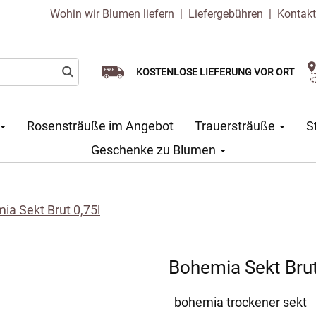
Wohin wir Blumen liefern
|
Liefergebühren
|
Kontak
Wählen Sie Ihr Lieferdatum
KOSTENLOSE LIEFERUNG VOR ORT
Lieferung am selben Tag möglich
Rosensträuße im Angebot
Trauersträuße
S
Geschenke zu Blumen
ia Sekt Brut 0,75l
Bohemia Sekt Brut
bohemia trockener sekt