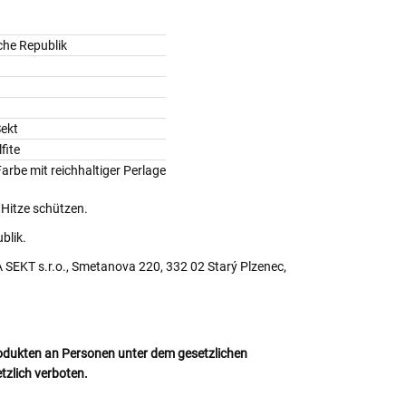
che Republik
ekt
fite
Farbe mit reichhaltiger Perlage
 Hitze schützen.
blik.
SEKT s.r.o., Smetanova 220, 332 02 Starý Plzenec,
odukten an Personen unter dem gesetzlichen
etzlich verboten.