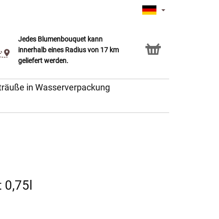
t
Jedes Blumenbouquet kann
Click & Collect Service
innerhalb eines Radius von 17 km
geliefert werden.
träuße in Wasserverpackung
 0,75l