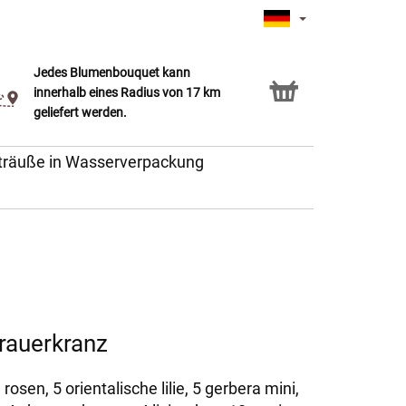
t
Jedes Blumenbouquet kann
Click & Collect Service
innerhalb eines Radius von 17 km
geliefert werden.
träuße in Wasserverpackung
Trauerkranz
 rosen, 5 orientalische lilie, 5 gerbera mini,