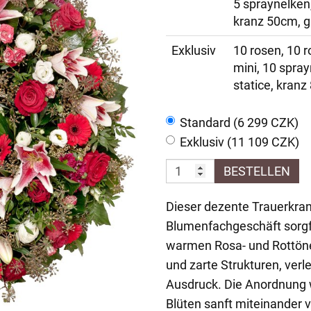
5 spraynelken,
kranz 50cm, gr
Exklusiv
10 rosen, 10 ro
mini, 10 spray
statice, kranz
Standard (6 299 CZK)
Exklusiv (11 109 CZK)
BESTELLEN
Dieser dezente Trauerkran
Blumenfachgeschäft sorgf
warmen Rosa- und Rottönen
und zarte Strukturen, ver
Ausdruck. Die Anordnung 
Blüten sanft miteinander 