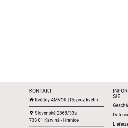
KONTAKT
INFOR
SIE
Květiny AMVOR | Rozvoz květin
Geschä
Slovenská 2868/33a
Datens
733 01 Karviná - Hranice
Lieferz