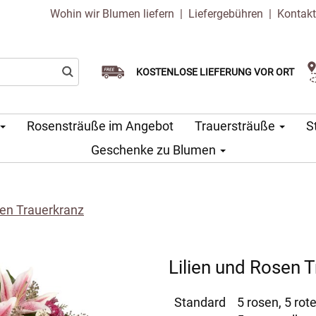
Wohin wir Blumen liefern
|
Liefergebühren
|
Kontak
Wählen Sie Ihr Lieferdatum
KOSTENLOSE LIEFERUNG VOR ORT
Lieferung am selben Tag möglich
Rosensträuße im Angebot
Trauersträuße
S
Geschenke zu Blumen
sen Trauerkranz
Lilien und Rosen 
Standard
5 rosen, 5 rote