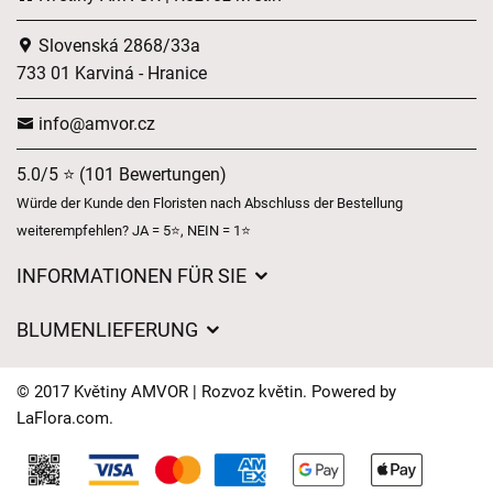
Slovenská 2868/33a
733 01 Karviná - Hranice
info@amvor.cz
5.0/5 ⭐ (101 Bewertungen)
Würde der Kunde den Floristen nach Abschluss der Bestellung
weiterempfehlen? JA = 5⭐, NEIN = 1⭐
INFORMATIONEN FÜR SIE
Geschäftsbedingungen
BLUMENLIEFERUNG
Datenschutz
Liefergebühren
Lieferzeiten für Blumen – Übersicht der Möglichkeiten
© 2017 Květiny AMVOR | Rozvoz květin. Powered by
Wohin wir Blumen liefern
LaFlora.com
.
Cookies
Kontakt