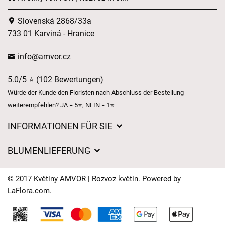
Slovenská 2868/33a
733 01 Karviná - Hranice
info@amvor.cz
5.0/5 ⭐ (102 Bewertungen)
Würde der Kunde den Floristen nach Abschluss der Bestellung
weiterempfehlen? JA = 5⭐, NEIN = 1⭐
INFORMATIONEN FÜR SIE
Geschäftsbedingungen
BLUMENLIEFERUNG
Datenschutz
Liefergebühren
Lieferzeiten für Blumen – Übersicht der Möglichkeiten
© 2017 Květiny AMVOR | Rozvoz květin. Powered by
Wohin wir Blumen liefern
LaFlora.com
.
Cookies
Kontakt