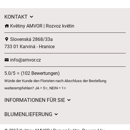
KONTAKT
Květiny AMVOR | Rozvoz květin
Slovenská 2868/33a
733 01 Karviná - Hranice
info@amvor.cz
5.0/5 ⭐ (102 Bewertungen)
Würde der Kunde den Floristen nach Abschluss der Bestellung
weiterempfehlen? JA = 5⭐, NEIN = 1⭐
INFORMATIONEN FÜR SIE
Geschäftsbedingungen
BLUMENLIEFERUNG
Datenschutz
Liefergebühren
Lieferzeiten für Blumen – Übersicht der Möglichkeiten