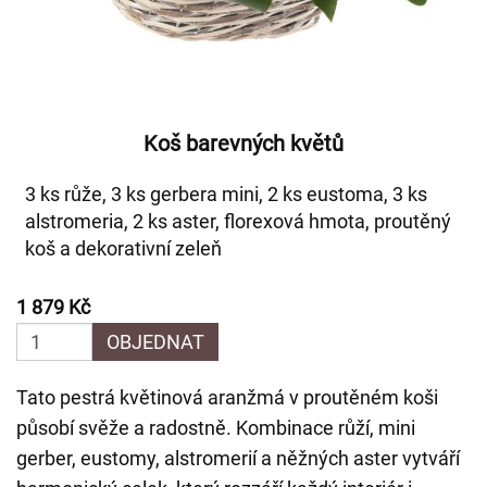
Koš barevných květů
3 ks růže, 3 ks gerbera mini, 2 ks eustoma, 3 ks
alstromeria, 2 ks aster, florexová hmota, proutěný
koš a dekorativní zeleň
1 879 Kč
OBJEDNAT
Tato pestrá květinová aranžmá v proutěném koši
působí svěže a radostně. Kombinace růží, mini
gerber, eustomy, alstromerií a něžných aster vytváří