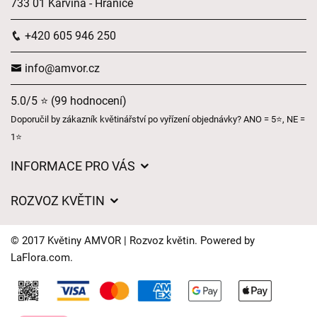
733 01 Karviná - Hranice
+420 605 946 250
info@amvor.cz
5.0/5 ⭐ (99 hodnocení)
Doporučil by zákazník květinářství po vyřízení objednávky? ANO = 5⭐, NE =
1⭐
INFORMACE PRO VÁS
Obchodní podmínky
ROZVOZ KVĚTIN
Ochrana osobních údajů
Ceny za doručení
Často kladené dotazy
© 2017 Květiny AMVOR | Rozvoz květin. Powered by
Kam doručujeme květiny
LaFlora.com
.
Časy doručení květin – přehled možností
Cookies
Kontakt