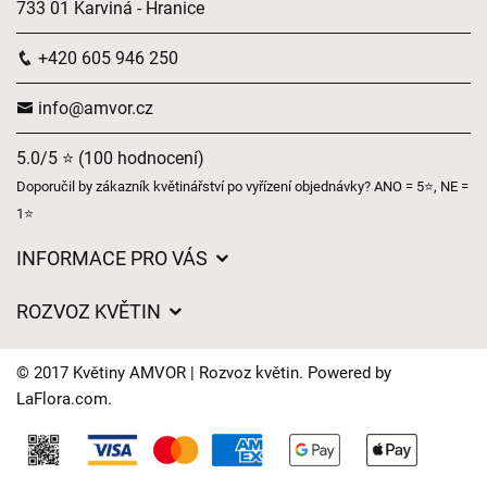
733 01 Karviná - Hranice
+420 605 946 250
info@amvor.cz
5.0/5 ⭐ (100 hodnocení)
Doporučil by zákazník květinářství po vyřízení objednávky? ANO = 5⭐, NE =
1⭐
INFORMACE PRO VÁS
Obchodní podmínky
ROZVOZ KVĚTIN
Ochrana osobních údajů
Ceny za doručení
Často kladené dotazy
© 2017 Květiny AMVOR | Rozvoz květin. Powered by
Kam doručujeme květiny
LaFlora.com
.
Časy doručení květin – přehled možností
Cookies
Kontakt