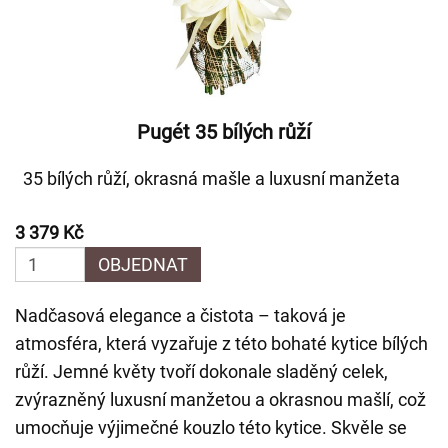
Pugét 35 bílých růží
35 bílých růží, okrasná mašle a luxusní manžeta
3 379 Kč
OBJEDNAT
Nadčasová elegance a čistota – taková je
atmosféra, která vyzařuje z této bohaté kytice bílých
růží. Jemné květy tvoří dokonale sladěný celek,
zvýrazněný luxusní manžetou a okrasnou mašlí, což
umocňuje výjimečné kouzlo této kytice. Skvěle se