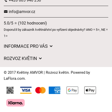
+420 605 946 250
info@amvor.cz
5.0/5 ⭐ (102 hodnocení)
Doporučil by zákazník květinářství po vyřízení objednávky? ANO = 5⭐, NE =
1⭐
INFORMACE PRO VÁS
Obchodní podmínky
ROZVOZ KVĚTIN
Ochrana osobních údajů
Ceny za doručení
Často kladené dotazy
© 2017 Květiny AMVOR | Rozvoz květin. Powered by
Kam doručujeme květiny
LaFlora.com
.
Časy doručení květin – přehled možností
Cookies
Kontakt