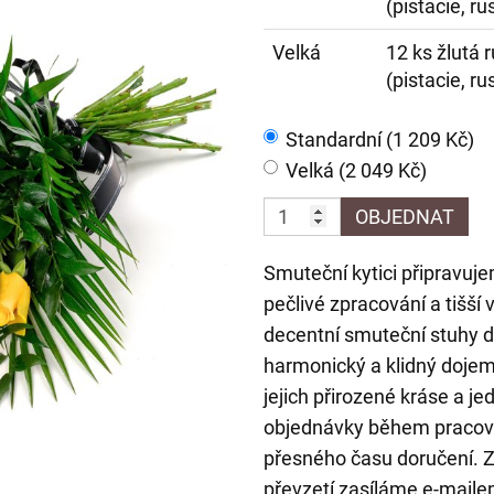
(pistacie, ru
Velká
12 ks žlutá 
(pistacie, ru
Standardní (1 209 Kč)
Velká (2 049 Kč)
OBJEDNAT
Smuteční kytici připravuj
pečlivé zpracování a tišší
decentní smuteční stuhy do
harmonický a klidný doje
jejich přirozené kráse a 
objednávky během pracovn
přesného času doručení. Za
převzetí zasíláme e-mailem