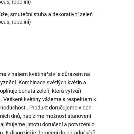
scus, robelini)
růže, smuteční stuha a dekorativní zeleň
scus, robelini)
eme v našem květinářství s důrazem na
 vyznění. Kombinace světlých květin a
plňuje bohatá zeleň, která vytváří
m. Veškeré květiny vážeme s respektem k
jednoduchosti. Produkt doručujeme v den
ích dnů, nabízíme možnost stanovení
jišťujeme jistotu doručení a potvrzení o
. K dispozici je doručení do obřadní síně,