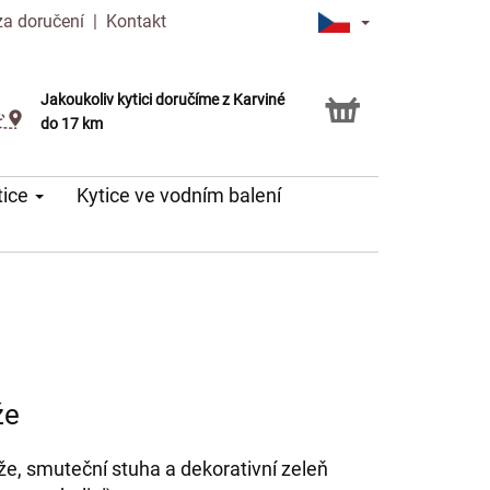
za doručení
|
Kontakt
Jakoukoliv kytici doručíme z Karviné
Možnost vyzvednout v naší květince
do 17 km
tice
Kytice ve vodním balení
že
ůže, smuteční stuha a dekorativní zeleň