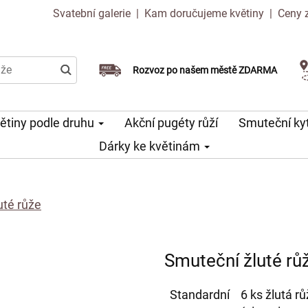
Svatební galerie
|
Kam doručujeme květiny
|
Ceny 
Doručujeme již v den objednávky
Rozvoz po našem městě ZDARMA
Možný výběr času a dne doručení
ětiny podle druhu
Akční pugéty růží
Smuteční ky
Dárky ke květinám
uté růže
Smuteční žluté rů
Standardní
6 ks žlutá r