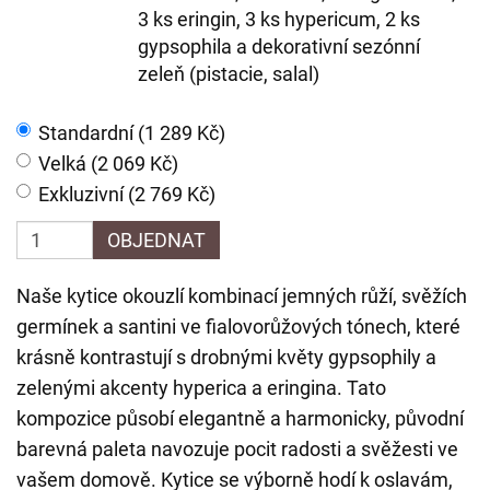
3 ks eringin, 3 ks hypericum, 2 ks
gypsophila a dekorativní sezónní
zeleň (pistacie, salal)
Standardní (1 289 Kč)
Velká (2 069 Kč)
Exkluzivní (2 769 Kč)
OBJEDNAT
Naše kytice okouzlí kombinací jemných růží, svěžích
germínek a santini ve fialovorůžových tónech, které
krásně kontrastují s drobnými květy gypsophily a
zelenými akcenty hyperica a eringina. Tato
kompozice působí elegantně a harmonicky, původní
barevná paleta navozuje pocit radosti a svěžesti ve
vašem domově. Kytice se výborně hodí k oslavám,