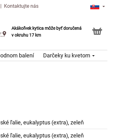
|
Kontaktujte nás
Akákoľvek kytica môže byť doručená
Služba Click & Collect
v okruhu 17 km
vodnom balení
Darčeky ku kvetom
ské ľalie, eukalyptus (extra), zeleň
ské ľalie, eukalyptus (extra), zeleň