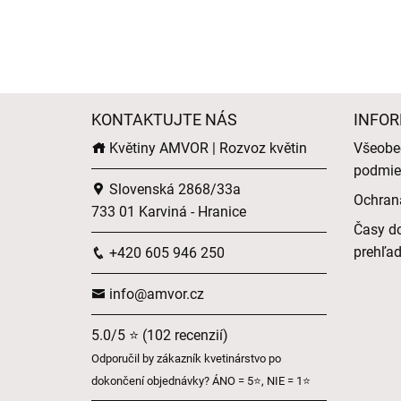
KONTAKTUJTE NÁS
INFOR
Květiny AMVOR | Rozvoz květin
Všeobe
podmie
Slovenská 2868/33a
Ochran
733 01 Karviná - Hranice
Časy do
prehľa
+420 605 946 250
info@amvor.cz
5.0/5 ⭐ (102 recenzií)
Odporučil by zákazník kvetinárstvo po
dokončení objednávky? ÁNO = 5⭐, NIE = 1⭐