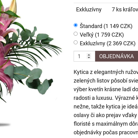
Exkluzívny
7 ks kráľov
Štandard (1 149 CZK)
Veľký (1 759 CZK)
Exkluzívny (2 369 CZK)
OBJEDNÁVKA
Kytica z elegantných ružo
zelených listov pôsobí sv
výber kvetín krásne ladí d
radosti a luxusu. Výrazné
nežne, takže kytica je ideá
oslavy či ako prejav vďaky 
floristé s maximálnym dôr
objednávky počas pracovn