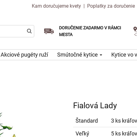
Kam doručujeme kvety
|
Poplatky za doručenie
DORUČENIE ZADARMO V RÁMCI
Vyberte si dátum doručenia
Doručenie v ten istý deň k dispozícii
MESTA
Akciové pugéty ruží
Smútočné kytice
Kytice vo 
Fialová Lady
Štandard
3 ks kráľov
Veľký
5 ks kráľov