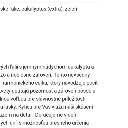
ské ľalie, eukalyptus (extra), zeleň
vých ľalií s jemným nádychom eukalyptu a
iežo a noblesne zároveň. Tento nevšedný
o harmonického celku, ktorý navodzuje pocit
 kvety upútajú pozornosť a zároveň pôsobia
lnou voľbou pre slávnostné príležitosti,
a lásky. Kyticu pre Vás viažu naši skúsení
azom na detail. Doručujeme v deň
ých dní, s možnosťou presného určenia