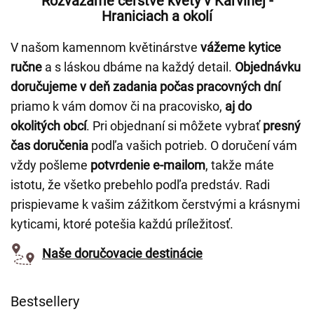
Rozvážame čerstvé kvety v Karvinej -
Hraniciach a okolí
V našom kamennom květinárstve
vážeme kytice
ručne
a s láskou dbáme na každý detail.
Objednávku
doručujeme v deň zadania počas pracovných dní
priamo k vám domov či na pracovisko,
aj do
okolitých obcí
. Pri objednaní si môžete vybrať
presný
čas doručenia
podľa vašich potrieb. O doručení vám
vždy pošleme
potvrdenie e-mailom
, takže máte
istotu, že všetko prebehlo podľa predstáv. Radi
prispievame k vašim zážitkom čerstvými a krásnymi
kyticami, ktoré potešia každú príležitosť.
Naše doručovacie destinácie
Bestsellery