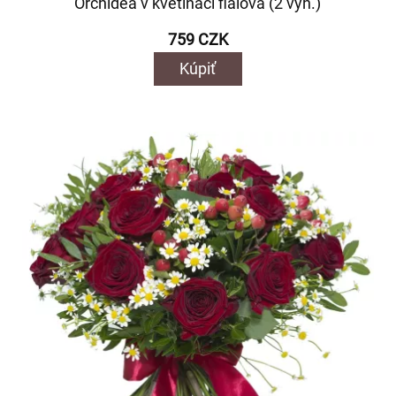
Orchidea v kvetináči fialová (2 výh.)
759 CZK
Kúpiť