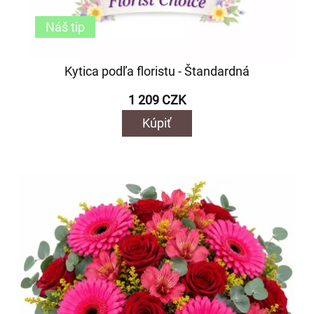
Náš tip
Kytica podľa floristu - Štandardná
1 209 CZK
Kúpiť