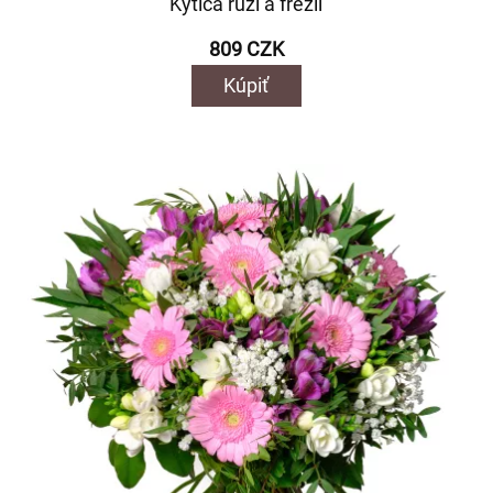
Kytica ruží a frézií
809 CZK
Kúpiť