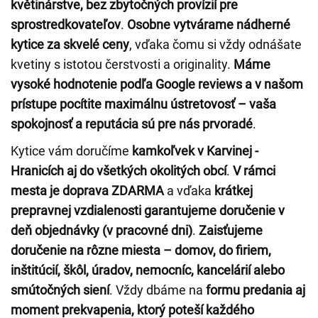
květinárstve, bez zbytočných provízií pre
sprostredkovateľov
.
Osobne vytvárame nádherné
kytice za skvelé ceny
, vďaka čomu si vždy odnášate
kvetiny s istotou čerstvosti a originality.
Máme
vysoké hodnotenie podľa Google reviews a v našom
prístupe pocítite maximálnu ústretovosť – vaša
spokojnosť a reputácia sú pre nás prvoradé
.
Kytice vám doručíme
kamkoľvek v Karvinej -
Hranicích aj do všetkých okolitých obcí
.
V rámci
mesta je doprava ZDARMA
a vďaka
krátkej
prepravnej vzdialenosti garantujeme doručenie v
deň objednávky (v pracovné dni)
.
Zaisťujeme
doručenie na rôzne miesta – domov, do firiem,
inštitúcií, škôl, úradov, nemocníc, kancelárií alebo
smútočných siení
. Vždy dbáme na
formu predania aj
moment prekvapenia, ktorý poteší každého