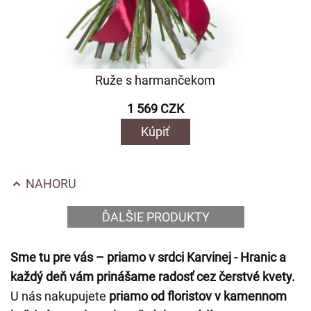
Ruže s harmančekom
1 569 CZK
Kúpiť
NAHORU
ĎALŠIE PRODUKTY
Sme tu pre vás – priamo v srdci Karvinej - Hranic a
každý deň vám prinášame radosť cez čerstvé kvety.
U nás nakupujete
priamo od floristov v kamennom