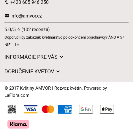
+420 605 946 250
info@amvor.cz
5.0/5 ⭐ (102 recenzií)
Odporučil by zákazník kvetinárstvo po dokončení objednávky? ÁNO = 5⭐,
NIE = 1⭐
INFORMÁCIE PRE VÁS
Všeobecné obchodné podmienky
DORUČENIE KVETOV
Ochrana osobných údajov
Poplatky za doručenie
Časy doručenia kvetov – prehľad možností
© 2017 Květiny AMVOR | Rozvoz květin. Powered by
Kam doručujeme kvety
LaFlora.com
.
Súbory cookie
Kontaktujte nás