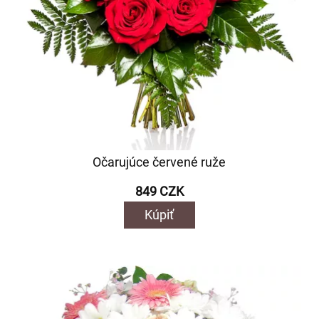
Očarujúce červené ruže
849 CZK
Kúpiť