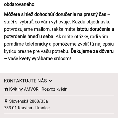
obdarovaného
.
Môžete si tiež dohodnúť doručenie na presný čas
–
stačí si vybrať, čo vám vyhovuje. Každú objednávku
potvrdzujeme mailom, takže máte
istotu doručenia a
potvrdenie hneď u seba
. Ak máte otázky, radi vám
poradíme
telefonicky
a pomôžeme zvoliť tú najlepšiu
kyticu presne pre vašu potrebu.
Ďakujeme za dôveru
– vaše kvety vyrábame srdcom!
KONTAKTUJTE NÁS
Květiny AMVOR | Rozvoz květin
Slovenská 2868/33a
733 01 Karviná - Hranice