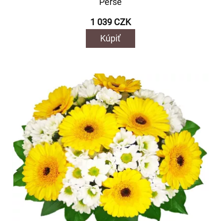
Perse
1 039 CZK
Kúpiť