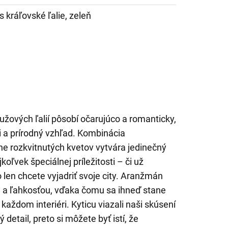
s kráľovské ľalie, zeleň
užových ľalií pôsobí očarujúco a romanticky,
i a prírodný vzhľad. Kombinácia
lne rozkvitnutých kvetov vytvára jedinečný
koľvek špeciálnej príležitosti – či už
o len chcete vyjadriť svoje city. Aranžmán
 a ľahkosťou, vďaka čomu sa ihneď stane
aždom interiéri. Kyticu viazali naši skúsení
 detail, preto si môžete byť istí, že