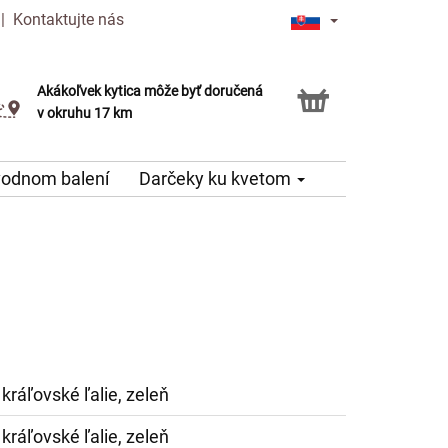
|
Kontaktujte nás
Akákoľvek kytica môže byť doručená
Služba Click & Collect
v okruhu 17 km
vodnom balení
Darčeky ku kvetom
 kráľovské ľalie, zeleň
 kráľovské ľalie, zeleň