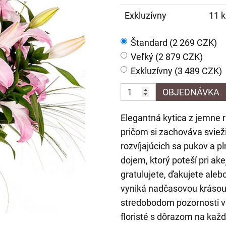
Exkluzívny
11 k
Štandard (2 269 CZK)
Veľký (2 879 CZK)
Exkluzívny (3 489 CZK)
OBJEDNÁVKA
Elegantná kytica z jemne r
pričom si zachováva sviež
rozvíjajúcich sa pukov a p
dojem, ktorý poteší pri akej
gratulujete, ďakujete aleb
vyniká nadčasovou krásou
stredobodom pozornosti v k
floristé s dôrazom na každý