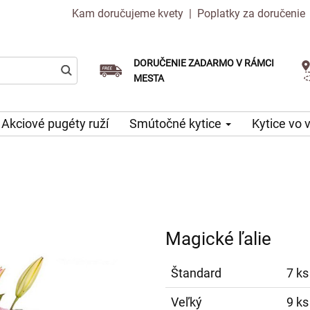
Kam doručujeme kvety
|
Poplatky za doručenie
DORUČENIE ZADARMO V RÁMCI
Vyberte si dátum doručenia
Doručenie v ten istý deň k dispozícii
MESTA
Akciové pugéty ruží
Smútočné kytice
Kytice vo 
Magické ľalie
Štandard
7 ks
Veľký
9 ks