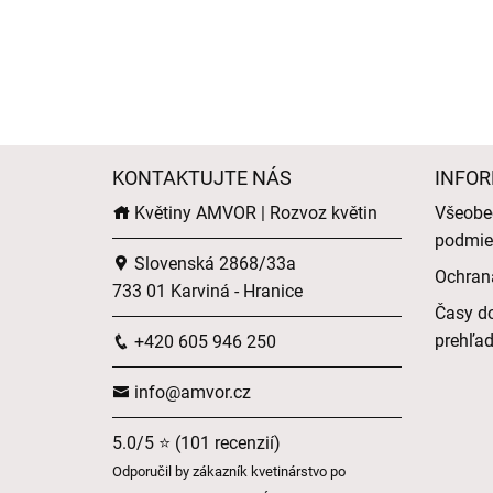
KONTAKTUJTE NÁS
INFOR
Květiny AMVOR | Rozvoz květin
Všeobe
podmie
Slovenská 2868/33a
Ochran
733 01 Karviná - Hranice
Časy do
prehľa
+420 605 946 250
info@amvor.cz
5.0/5 ⭐ (101 recenzií)
Odporučil by zákazník kvetinárstvo po