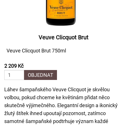
Veuve Clicquot Brut
Veuve Clicquot Brut 750ml
2 209 Kč
OBJEDNAT
Láhev šampaňského Veuve Clicquot je skvělou
volbou, pokud chceme ke květinám přidat něco
skutečně výjimečného. Elegantní design a ikonický
žlutý štítek ihned upoutají pozornost, zatímco
samotné šampaňské podtrhuje význam každé