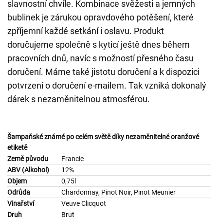
slavnostní chvíle. Kombinace svěžesti a jemných
bublinek je zárukou opravdového potěšení, které
zpříjemní každé setkání i oslavu. Produkt
doručujeme společně s kyticí ještě dnes během
pracovních dnů, navíc s možností přesného času
doručení. Máme také jistotu doručení a k dispozici
potvrzení o doručení e-mailem. Tak vzniká dokonalý
dárek s nezaměnitelnou atmosférou.
Šampaňské známé po celém světě díky nezaměnitelné oranžové
etiketě
Země původu
Francie
ABV (Alkohol)
12%
Objem
0,75l
Odrůda
Chardonnay, Pinot Noir, Pinot Meunier
Vinařství
Veuve Clicquot
Druh
Brut