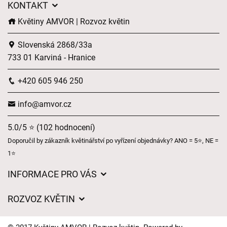
KONTAKT
Květiny AMVOR | Rozvoz květin
Slovenská 2868/33a
733 01 Karviná - Hranice
+420 605 946 250
info@amvor.cz
5.0/5 ⭐ (102 hodnocení)
Doporučil by zákazník květinářství po vyřízení objednávky? ANO = 5⭐, NE =
1⭐
INFORMACE PRO VÁS
Obchodní podmínky
ROZVOZ KVĚTIN
Ochrana osobních údajů
Ceny za doručení
Často kladené dotazy