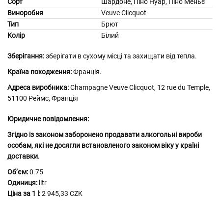
Сорт
Шардоне, Піно Нуар, Піно Меньє
Виноробня
Veuve Clicquot
Тип
Брют
Колір
Білий
Зберігання:
зберігати в сухому місці та захищати від тепла.
Країна походження:
Франція.
Адреса виробника:
Champagne Veuve Clicquot, 12 rue du Temple,
51100 Реймс, Франція
Юридичне повідомлення:
Згідно із законом заборонено продавати алкогольні вироби
особам, які не досягли встановленого законом віку у країні
доставки.
Обʼєм:
0.75
Одиниця:
litr
Ціна за 1 l:
2 945,33 CZK