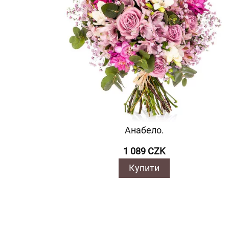
Анабело.
1 089 CZK
Купити