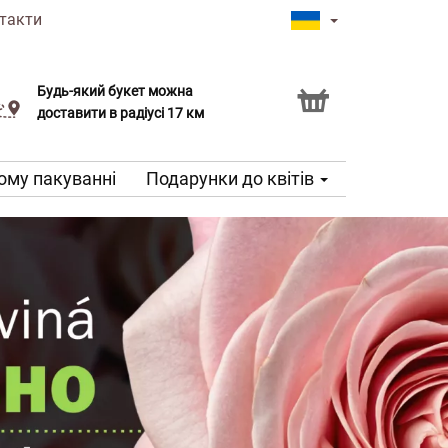
такти
Будь-який букет можна
Послуга Click & Collect
доставити в радіусі 17 км
ому пакуванні
Подарунки до квітів