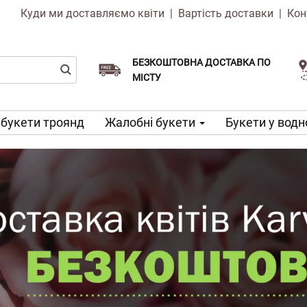
Куди ми доставляємо квіти
|
Вартість доставки
|
Кон
БЕЗКОШТОВНА ДОСТАВКА ПО
Виберіть дату доставки
Доставка в той же день доступна
МІСТУ
 букети троянд
Жалобні букети
Букети у водн