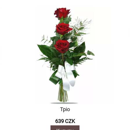
Тріо
639 CZK