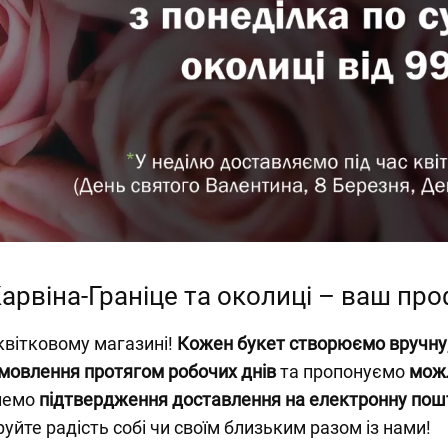
Карвіна-Граніце та околиці – ваш пр
квітковому магазині!
Кожен букет створюємо вручну
амовлення протягом робочих днів
та пропонуємо
можл
шлемо
підтвердження доставлення на електронну пош
руйте радість собі чи своїм близьким разом із нами!