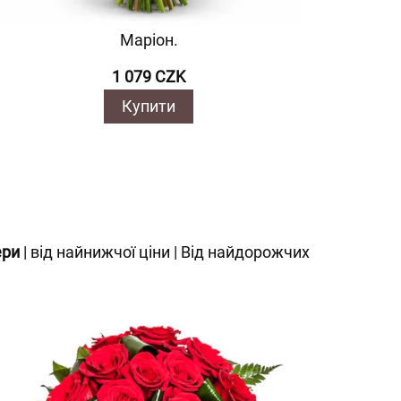
Маріон.
1 079 CZK
Купити
ери
|
від найнижчої ціни
|
Від найдорожчих