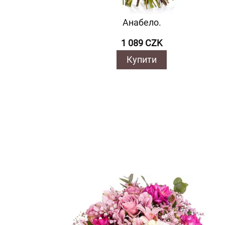
Анабело.
1 089 CZK
Купити