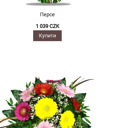
Персе
1 039 CZK
Купити