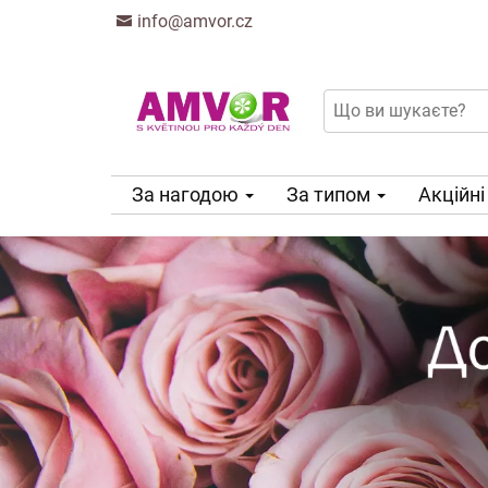
info@amvor.cz
За нагодою
За типом
Акційні