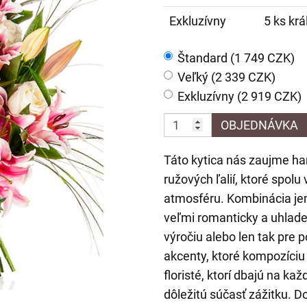
Exkluzívny
5 ks krá
Štandard (1 749 CZK)
Veľký (2 339 CZK)
Exkluzívny (2 919 CZK)
OBJEDNÁVKA
Táto kytica nás zaujme ha
ružových ľalií, ktoré spol
atmosféru. Kombinácia jem
veľmi romanticky a uhlade
výročiu alebo len tak pre 
akcenty, ktoré kompozíciu 
floristé, ktorí dbajú na ka
dôležitú súčasť zážitku. 