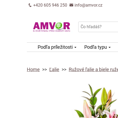
+420 605 946 250
info@amvor.cz
Podľa príležitosti
Podľa typu
Home
Ľalie
Ružové ľalie a biele ruž