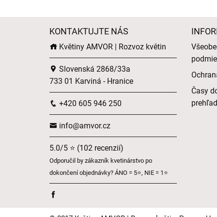
KONTAKTUJTE NÁS
INFOR
Květiny AMVOR | Rozvoz květin
Všeobe
podmie
Slovenská 2868/33a
Ochran
733 01 Karviná - Hranice
Časy do
prehľa
+420 605 946 250
info@amvor.cz
5.0/5 ⭐ (102 recenzií)
Odporučil by zákazník kvetinárstvo po
dokončení objednávky? ÁNO = 5⭐, NIE = 1⭐