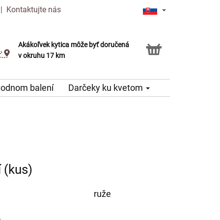
|
Kontaktujte nás
Akákoľvek kytica môže byť doručená
Služba Click & Collect
v okruhu 17 km
vodnom balení
Darčeky ku kvetom
 (kus)
ruže