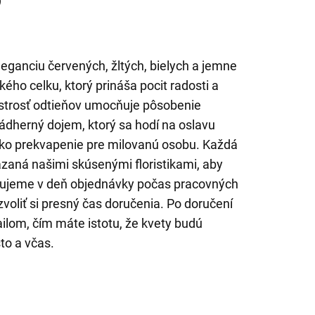
)
leganciu červených, žltých, bielych a jemne
ého celku, ktorý prináša pocit radosti a
estrosť odtieňov umocňuje pôsobenie
ádherný dojem, ktorý sa hodí na oslavu
ako prekvapenie pre milovanú osobu. Každá
ázaná našimi skúsenými floristikami, aby
čujeme v deň objednávky počas pracovných
oliť si presný čas doručenia. Po doručení
ilom, čím máte istotu, že kvety budú
to a včas.