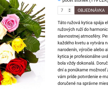
počet stoniek (119 CZK
OBJEDNÁVKA
Táto ružová kytica spája e
ružových ruží do harmonick
slavnostnej atmosféry. P
každého kvetu a vytvára n
narodenín, výročie alebo 
kytica je profesionálne uv
bola vždy dokonalá. Doru
dní a ponúkame možnosť zv
vám príde potvrdenie e-ma
doručené na správne mies