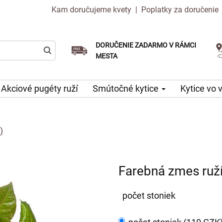
Kam doručujeme kvety
|
Poplatky za doručenie
DORUČENIE ZADARMO V RÁMCI
Vyberte si dátum doručenia
Doručenie v ten istý deň k dispozícii
MESTA
Akciové pugéty ruží
Smútočné kytice
Kytice vo 
)
Farebná zmes ruží
počet stoniek