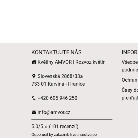
KONTAKTUJTE NÁS
INFOR
Květiny AMVOR | Rozvoz květin
Všeobe
podmie
Slovenská 2868/33a
Ochran
733 01 Karviná - Hranice
Časy do
prehľa
+420 605 946 250
info@amvor.cz
5.0/5 ⭐ (101 recenzií)
Odporučil by zákazník kvetinárstvo po