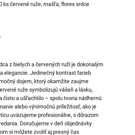
0 ks červené ruže, mašľa, florex srdce
)
dca z bielych a červených ruží je dokonalým
a elegancie. Jedinečný kontrast farieb
imočný dojem, ktorý okamžite zaujme
rvené ruže symbolizujú vášeň a lásku,
a čisto a ušľachtilo – spolu tvoria nádhernú
anie alebo výnimočnú príležitosť, ako je
yticu uväzujeme profesionálne, s dôrazom
predania. Doručujeme v deň objednávky
om si môžete zvoliť aj presný čas