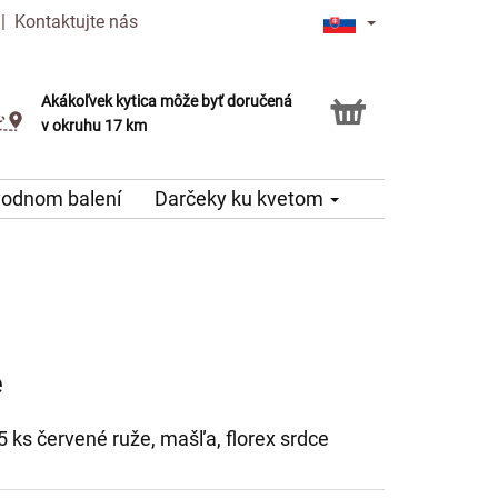
|
Kontaktujte nás
Akákoľvek kytica môže byť doručená
Služba Click & Collect
v okruhu 17 km
vodnom balení
Darčeky ku kvetom
e
5 ks červené ruže, mašľa, florex srdce