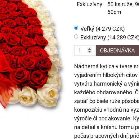
Exkluzívny
50 ks ruže, 9
60cm
Veľký (4 279 CZK)
Exkluzívny (14 289 CZK
OBJEDNÁVKA
Nádherná kytica v tvare sr
vyjadrením hlbokých citov 
vytvára harmonický a výn
každého obdarovaného. Če
zatiaľ čo biele ruže pôsobi
kompozíciu vhodnú na vyzn
výročie či poďakovanie. K
na detail a krásnu formu 
počas pracovných dní, prič