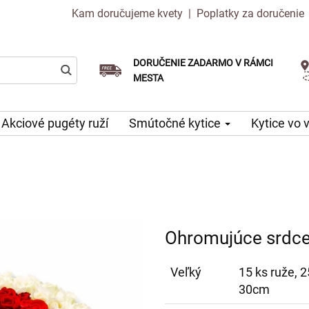
Kam doručujeme kvety
|
Poplatky za doručenie
DORUČENIE ZADARMO V RÁMCI
Vyberte si dátum doručenia
Doručenie v ten istý deň k dispozícii
MESTA
Akciové pugéty ruží
Smútočné kytice
Kytice vo 
Ohromujúce srdc
Veľký
15 ks ruže, 2
30cm