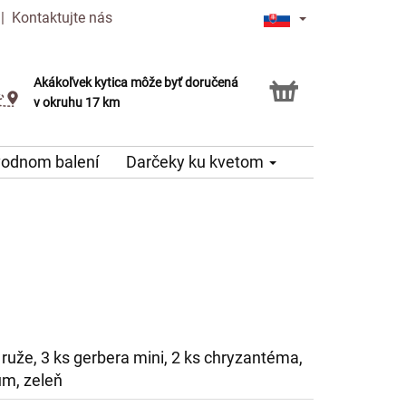
|
Kontaktujte nás
Akákoľvek kytica môže byť doručená
Služba Click & Collect
v okruhu 17 km
vodnom balení
Darčeky ku kvetom
 ruže, 3 ks gerbera mini, 2 ks chryzantéma,
um, zeleň