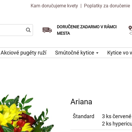
Kam doručujeme kvety
|
Poplatky za doručenie
DORUČENIE ZADARMO V RÁMCI
Vyberte si dátum doručenia
Doručenie v ten istý deň k dispozícii
MESTA
Akciové pugéty ruží
Smútočné kytice
Kytice vo 
Ariana
Štandard
3 ks červené
2 ks hyperic