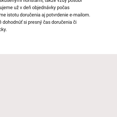
skúsenými floristami, takže vždy pôsobí
ujeme už v deň objednávky počas
me istotu doručenia aj potvrdenie e-mailom.
 dohodnúť si presný čas doručenia či
cky.