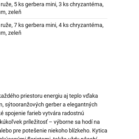
 ruže, 5 ks gerbera mini, 3 ks chryzantéma,
um, zeleň
 ruže, 7 ks gerbera mini, 4 ks chryzantéma,
um, zeleň
každého priestoru energiu aj teplo vďaka
m, sýtooranžových gerber a elegantných
é spojenie farieb vytvára radostnú
akúkoľvek príležitosť – výborne sa hodí na
lebo pre potešenie niekoho blízkeho. Kytica