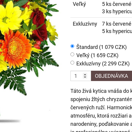
Veľký
5 ks červené
3 ks hyperic
Exkluzívny
7 ks červené
5 ks hyperic
Štandard (1 079 CZK)
Veľký (1 659 CZK)
Exkluzívny (2 299 CZK)
OBJEDNÁVKA
Táto živá kytica vnáša do 
spojeniu žltých chryzanté
červených ruží. Harmonick
atmosféru, ktorá rozžiari 
narodeniny, poďakovanie a