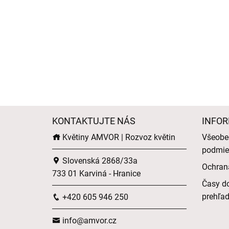
KONTAKTUJTE NÁS
INFOR
Květiny AMVOR | Rozvoz květin
Všeobe
podmie
Slovenská 2868/33a
Ochran
733 01 Karviná - Hranice
Časy do
prehľa
+420 605 946 250
info@amvor.cz