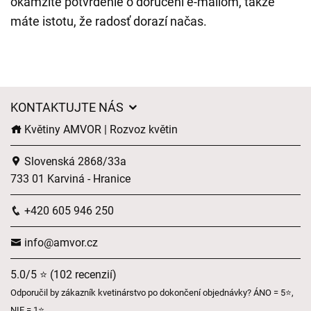
okamžité potvrdenie o doručení e-mailom, takže
máte istotu, že radosť dorazí načas.
KONTAKTUJTE NÁS
Květiny AMVOR | Rozvoz květin
Slovenská 2868/33a
733 01 Karviná - Hranice
+420 605 946 250
info@amvor.cz
5.0/5 ⭐ (102 recenzií)
Odporučil by zákazník kvetinárstvo po dokončení objednávky? ÁNO = 5⭐,
NIE = 1⭐