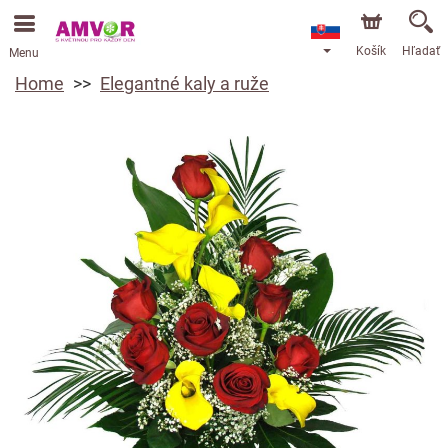
Košík
Hľadať
Menu
Home
Elegantné kaly a ruže