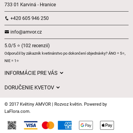
733 01 Karviná - Hranice
+420 605 946 250
info@amvor.cz
5.0/5 ⭐ (102 recenzií)
Odporučil by zákazník kvetinárstvo po dokončení objednávky? ÁNO = 5⭐,
NIE = 1⭐
INFORMÁCIE PRE VÁS
Všeobecné obchodné podmienky
DORUČENIE KVETOV
Ochrana osobných údajov
Poplatky za doručenie
Časy doručenia kvetov – prehľad možností
© 2017 Květiny AMVOR | Rozvoz květin. Powered by
Kam doručujeme kvety
LaFlora.com
.
Súbory cookie
Kontaktujte nás