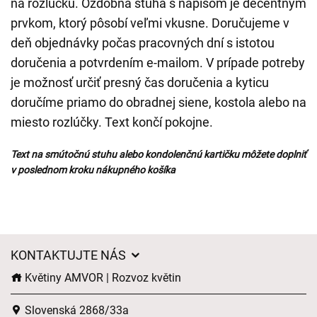
na rozlúčku. Ozdobná stuha s nápisom je decentným
prvkom, ktorý pôsobí veľmi vkusne. Doručujeme v
deň objednávky počas pracovných dní s istotou
doručenia a potvrdením e-mailom. V prípade potreby
je možnosť určiť presný čas doručenia a kyticu
doručíme priamo do obradnej siene, kostola alebo na
miesto rozlúčky. Text končí pokojne.
Text na smútočnú stuhu alebo kondolenčnú kartičku môžete doplniť
v poslednom kroku nákupného košíka
KONTAKTUJTE NÁS
Květiny AMVOR | Rozvoz květin
Slovenská 2868/33a