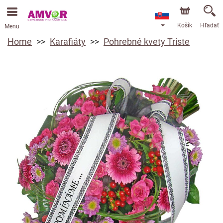
Košík
Hľadať
Menu
Home
Karafiáty
Pohrebné kvety Triste