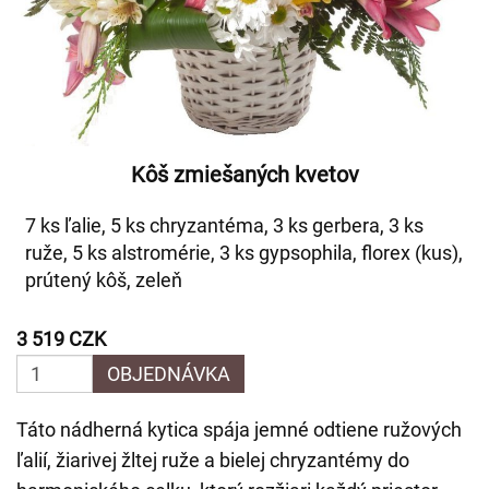
Kôš zmiešaných kvetov
7 ks ľalie, 5 ks chryzantéma, 3 ks gerbera, 3 ks
ruže, 5 ks alstromérie, 3 ks gypsophila, florex (kus),
prútený kôš, zeleň
3 519 CZK
OBJEDNÁVKA
Táto nádherná kytica spája jemné odtiene ružových
ľalií, žiarivej žltej ruže a bielej chryzantémy do