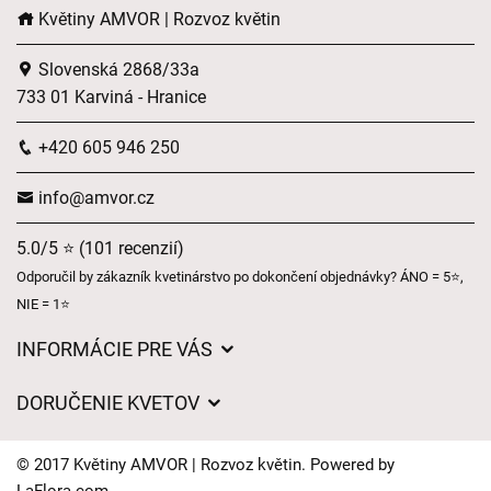
Květiny AMVOR | Rozvoz květin
Slovenská 2868/33a
733 01 Karviná - Hranice
+420 605 946 250
info@amvor.cz
5.0/5 ⭐ (101 recenzií)
Odporučil by zákazník kvetinárstvo po dokončení objednávky? ÁNO = 5⭐,
NIE = 1⭐
INFORMÁCIE PRE VÁS
Všeobecné obchodné podmienky
DORUČENIE KVETOV
Ochrana osobných údajov
Poplatky za doručenie
Časy doručenia kvetov – prehľad možností
© 2017 Květiny AMVOR | Rozvoz květin. Powered by
Kam doručujeme kvety