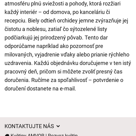
atmosféru plnú sviežosti a pohody, ktorá rozžiari
každý interiér – od domova, po kanceláriu či
recepciu. Biely odtieň orchidey jemne zvýrazňuje jej
čistotu a noblesu, zatiaľ čo sýtozelené listy
podčiarkujú jej prirodzený pôvab. Tento dar
odporúčame napríklad ako pozornosť pre
milovaných, vyjadrenie vďaky alebo prianie rýchleho
uzdravenia. Každú objednávku doručujeme v ten istý
pracovný deň, pričom si môžete zvoliť presný čas
doručenia. Ručíme za spoľahlivosť – potvrdenie o
doručení dostanete na e-mail.
KONTAKTUJTE NÁS
Květiny AMVOR | Rozvoz květin