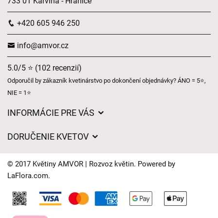
733 01 Karviná - Hranice
+420 605 946 250
info@amvor.cz
5.0/5 ⭐ (102 recenzií)
Odporučil by zákazník kvetinárstvo po dokončení objednávky? ÁNO = 5⭐,
NIE = 1⭐
INFORMÁCIE PRE VÁS
Všeobecné obchodné podmienky
DORUČENIE KVETOV
Ochrana osobných údajov
Poplatky za doručenie
Časy doručenia kvetov – prehľad možností
© 2017 Květiny AMVOR | Rozvoz květin. Powered by
Kam doručujeme kvety
LaFlora.com
.
Súbory cookie
Kontaktujte nás