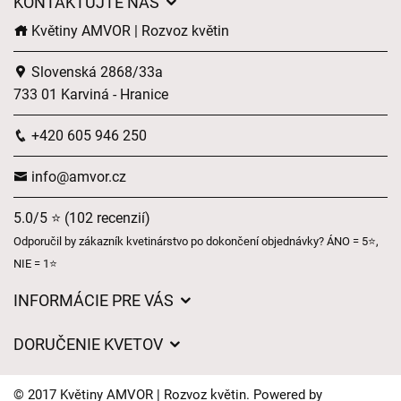
KONTAKTUJTE NÁS
Květiny AMVOR | Rozvoz květin
Slovenská 2868/33a
733 01 Karviná - Hranice
+420 605 946 250
info@amvor.cz
5.0/5 ⭐ (102 recenzií)
Odporučil by zákazník kvetinárstvo po dokončení objednávky? ÁNO = 5⭐,
NIE = 1⭐
INFORMÁCIE PRE VÁS
Všeobecné obchodné podmienky
DORUČENIE KVETOV
Ochrana osobných údajov
Poplatky za doručenie
Časy doručenia kvetov – prehľad možností
© 2017 Květiny AMVOR | Rozvoz květin. Powered by