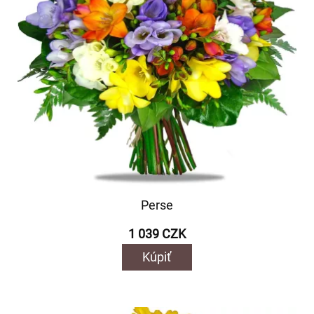
Perse
1 039 CZK
Kúpiť