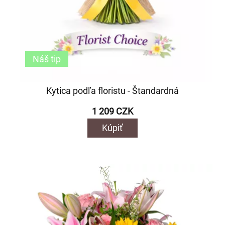
Náš tip
Kytica podľa floristu - Štandardná
1 209 CZK
Kúpiť