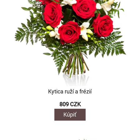
Kytica ruží a frézií
809 CZK
Kúpiť