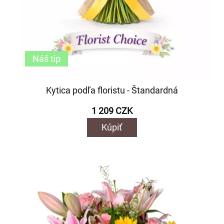
Náš tip
Kytica podľa floristu - Štandardná
1 209 CZK
Kúpiť