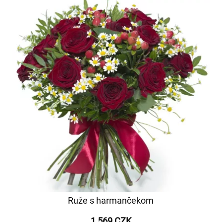
Ruže s harmančekom
1 569 CZK