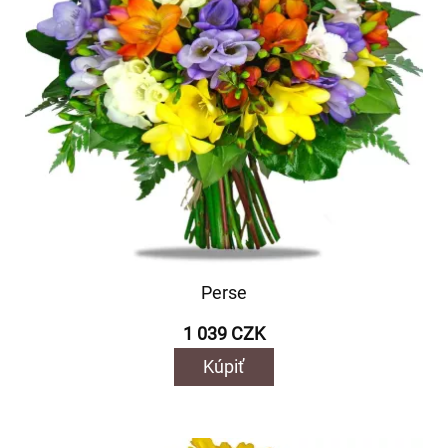
Perse
1 039 CZK
Kúpiť