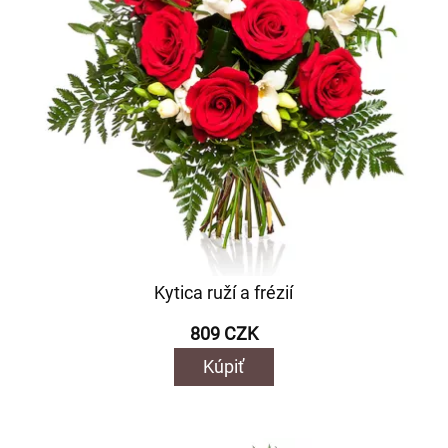
Kytica ruží a frézií
809 CZK
Kúpiť