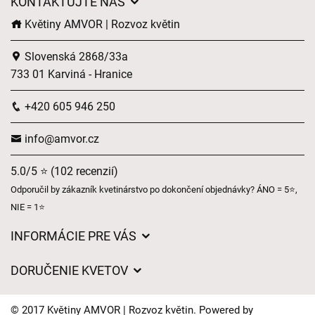
KONTAKTUJTE NÁS
Květiny AMVOR | Rozvoz květin
Slovenská 2868/33a
733 01 Karviná - Hranice
+420 605 946 250
info@amvor.cz
5.0/5 ⭐ (102 recenzií)
Odporučil by zákazník kvetinárstvo po dokončení objednávky? ÁNO = 5⭐,
NIE = 1⭐
INFORMÁCIE PRE VÁS
Všeobecné obchodné podmienky
DORUČENIE KVETOV
Ochrana osobných údajov
Poplatky za doručenie
Časy doručenia kvetov – prehľad možností
© 2017 Květiny AMVOR | Rozvoz květin. Powered by