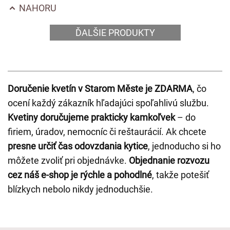
NAHORU
ĎALŠIE PRODUKTY
Doručenie kvetín v Starom Měste je ZDARMA
, čo
ocení každý zákazník hľadajúci spoľahlivú službu.
Kvetiny doručujeme prakticky kamkoľvek
– do
firiem, úradov, nemocníc či reštaurácií. Ak chcete
presne určiť čas odovzdania kytice
, jednoducho si ho
môžete zvoliť pri objednávke.
Objednanie rozvozu
cez náš e-shop je rýchle a pohodlné
, takže potešiť
blízkych nebolo nikdy jednoduchšie.