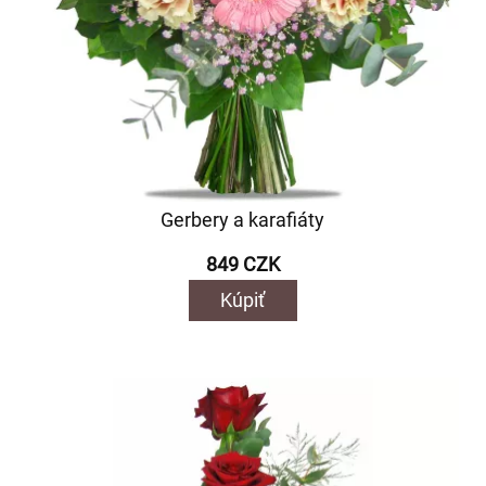
Gerbery a karafiáty
849 CZK
Kúpiť