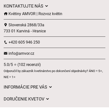
KONTAKTUJTE NÁS
Květiny AMVOR | Rozvoz květin
Slovenská 2868/33a
733 01 Karviná - Hranice
+420 605 946 250
info@amvor.cz
5.0/5 ⭐ (102 recenzií)
Odporučil by zákazník kvetinárstvo po dokončení objednávky? ÁNO = 5⭐,
NIE = 1⭐
INFORMÁCIE PRE VÁS
Všeobecné obchodné podmienky
DORUČENIE KVETOV
Ochrana osobných údajov
Poplatky za doručenie