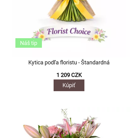
Náš tip
Kytica podľa floristu - Štandardná
1 209 CZK
Kúpiť