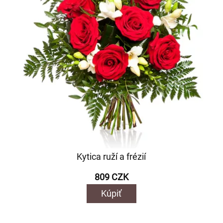
Kytica ruží a frézií
809 CZK
Kúpiť