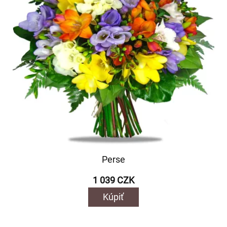
Perse
1 039 CZK
Kúpiť