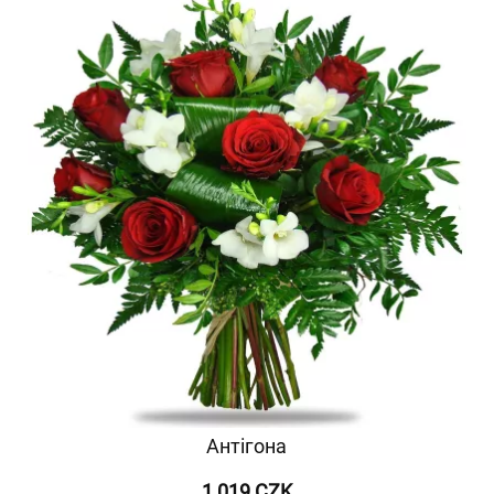
Антігона
1 019 CZK