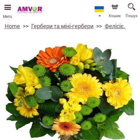
Кошик
Пошук
Menu
Home
Гербери та міні-гербери
Фелісіє.