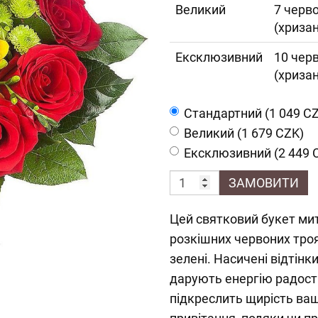
Великий
7 черво
(хриза
Ексклюзивний
10 черв
(хриза
Cтандартний (1 049 C
Великий (1 679 CZK)
Ексклюзивний (2 449 
ЗАМОВИТИ
Цей святковий букет ми
розкішних червоних троян
зелені. Насичені відтін
дарують енергію радості
підкреслить щирість ва