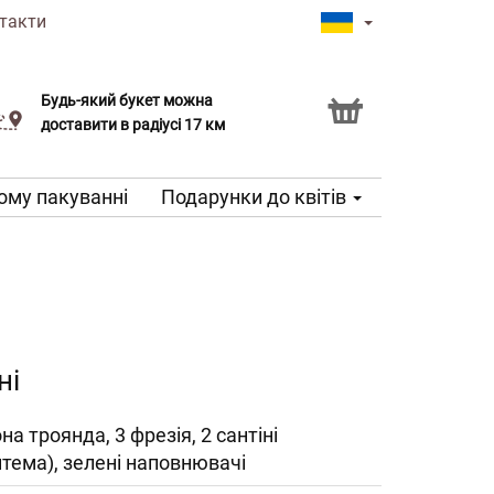
такти
Будь-який букет можна
Послуга Click & Collect
доставити в радіусі 17 км
ому пакуванні
Подарунки до квітів
ні
на троянда, 3 фрезія, 2 сантіні
нтема), зелені наповнювачі