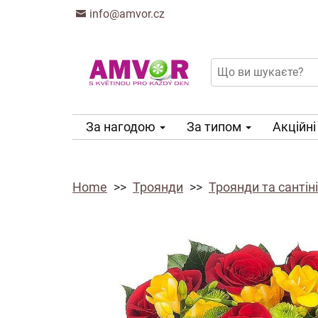
info@amvor.cz
За нагодою
За типом
Акційні
Home
Троянди
Троянди та сантіні