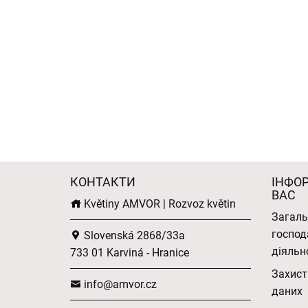
КОНТАКТИ
ІНФО
ВАС
Květiny AMVOR | Rozvoz květin
Загаль
господ
Slovenská 2868/33a
діяльн
733 01 Karviná - Hranice
Захист
info@amvor.cz
даних