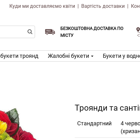
Куди ми доставляємо квіти
|
Вартість доставки
|
Кон
БЕЗКОШТОВНА ДОСТАВКА ПО
Виберіть дату доставки
Доставка в той же день доступна
МІСТУ
 букети троянд
Жалобні букети
Букети у водн
Троянди та санті
Cтандартний
4 черво
(хриза