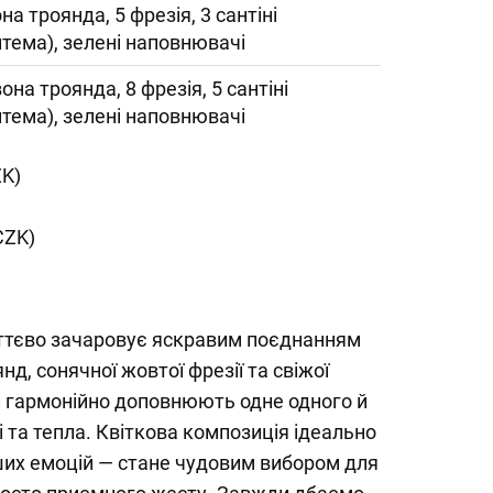
на троянда, 5 фрезія, 3 сантіні
нтема), зелені наповнювачі
она троянда, 8 фрезія, 5 сантіні
нтема), зелені наповнювачі
ZK)
CZK)
ттєво зачаровує яскравим поєднанням
д, сонячної жовтої фрезії та свіжої
ки гармонійно доповнюють одне одного й
 та тепла. Квіткова композиція ідеально
ших емоцій — стане чудовим вибором для