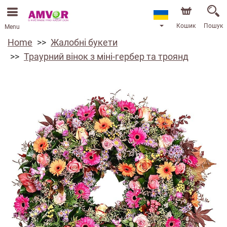
Кошик
Пошук
Menu
Home
Жалобні букети
Траурний вінок з міні-гербер та троянд