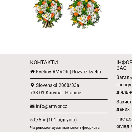
КОНТАКТИ
ІНФО
ВАС
Květiny AMVOR | Rozvoz květin
Загаль
господ
Slovenská 2868/33a
діяльн
733 01 Karviná - Hranice
Захист
info@amvor.cz
даних
Час до
5.0/5 ⭐ (101 відгуків)
огляд 
Чи рекомендуватиме клієнт флориста