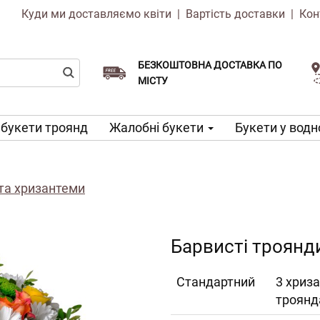
Куди ми доставляємо квіти
|
Вартість доставки
|
Кон
БЕЗКОШТОВНА ДОСТАВКА ПО
Виберіть дату доставки
Доставка в той же день доступна
МІСТУ
 букети троянд
Жалобні букети
Букети у водн
 та хризантеми
Барвисті троянд
Cтандартний
3 хриза
троянд