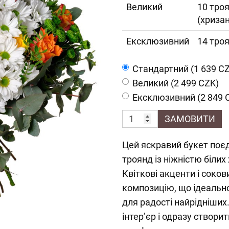
Великий
10 троя
(хриза
Ексклюзивний
14 троя
Cтандартний (1 639 C
Великий (2 499 CZK)
Ексклюзивний (2 849 
ЗАМОВИТИ
Цей яскравий букет поєд
троянд із ніжністю біли
Квіткові акценти і соко
композицію, що ідеально
для радості найрідніших
інтер’єр і одразу створ