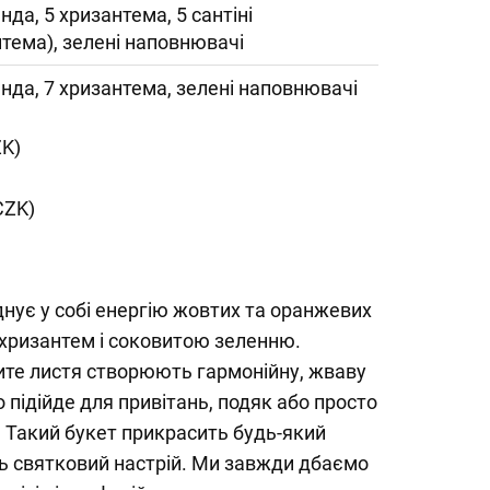
нда, 5 хризантема, 5 сантіні
нтема), зелені наповнювачі
нда, 7 хризантема, зелені наповнювачі
ZK)
CZK)
нує у собі енергію жовтих та оранжевих
х хризантем і соковитою зеленню.
вите листя створюють гармонійну, жваву
 підійде для привітань, подяк або просто
. Такий букет прикрасить будь-який
ить святковий настрій. Ми завжди дбаємо