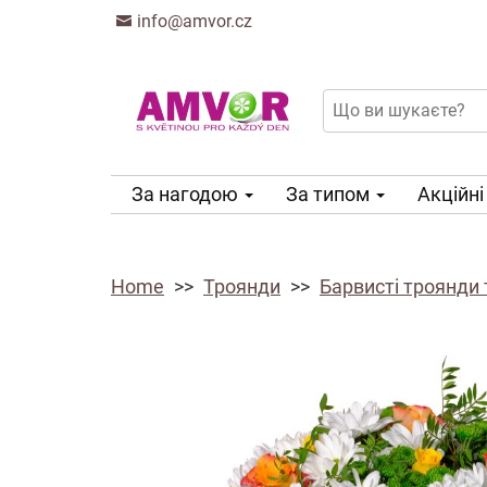
info@amvor.cz
За нагодою
За типом
Акційні
Home
Троянди
Барвисті троянди