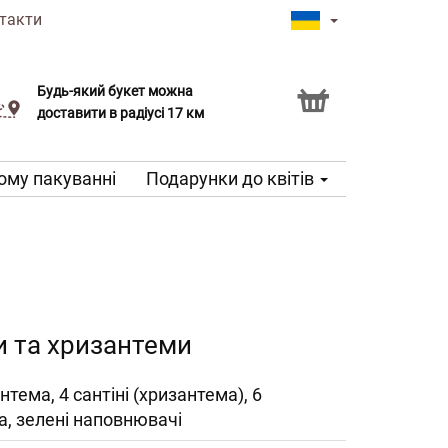
такти
Будь-який букет можна
Послуга Click & Collect
доставити в радіусі 17 км
ому пакуванні
Подарунки до квітів
и та хризантеми
нтема, 4 сантіні (хризантема), 6
а, зелені наповнювачі