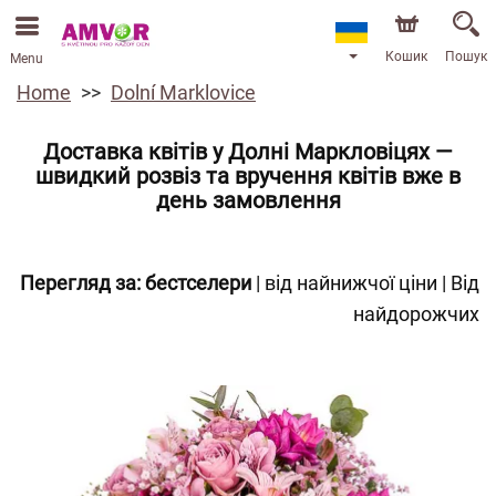
Кошик
Пошук
Menu
Home
Dolní Marklovice
Доставка квітів у Долні Маркловіцях —
швидкий розвіз та вручення квітів вже в
день замовлення
Перегляд за:
бестселери
|
від найнижчої ціни
|
Від
найдорожчих