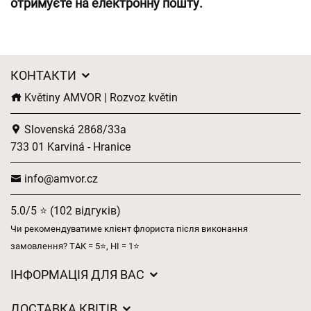
отримуєте на електронну пошту.
КОНТАКТИ
Květiny AMVOR | Rozvoz květin
Slovenská 2868/33a
733 01 Karviná - Hranice
info@amvor.cz
5.0/5 ⭐ (102 відгуків)
Чи рекомендуватиме клієнт флориста після виконання
замовлення? ТАК = 5⭐, НІ = 1⭐
ІНФОРМАЦІЯ ДЛЯ ВАС
Загальні умови ведення господарської діяльності
ДОСТАВКА КВІТІВ