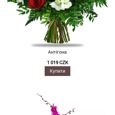
Антігона
1 019 CZK
Купити