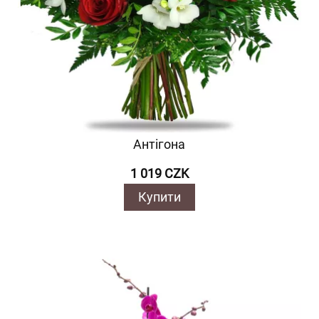
Антігона
1 019 CZK
Купити