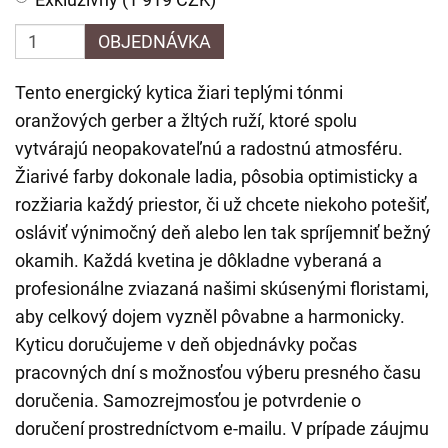
OBJEDNÁVKA
Tento energický kytica žiari teplými tónmi
oranžových gerber a žltých ruží, ktoré spolu
vytvárajú neopakovateľnú a radostnú atmosféru.
Žiarivé farby dokonale ladia, pôsobia optimisticky a
rozžiaria každý priestor, či už chcete niekoho potešiť,
osláviť výnimočný deň alebo len tak spríjemniť bežný
okamih. Každá kvetina je dôkladne vyberaná a
profesionálne zviazaná našimi skúsenými floristami,
aby celkový dojem vyzněl pôvabne a harmonicky.
Kyticu doručujeme v deň objednávky počas
pracovných dní s možnosťou výberu presného času
doručenia. Samozrejmosťou je potvrdenie o
doručení prostredníctvom e-mailu. V prípade záujmu