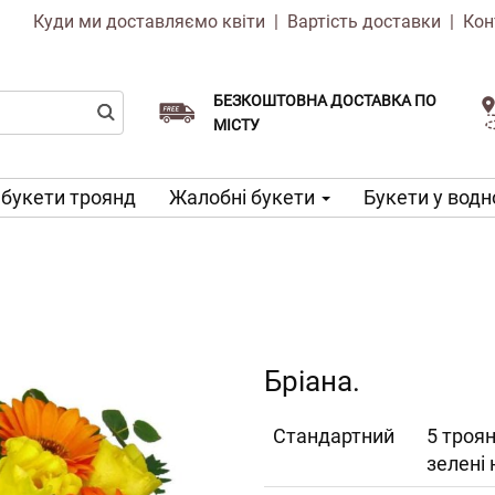
Куди ми доставляємо квіти
|
Вартість доставки
|
Кон
БЕЗКОШТОВНА ДОСТАВКА ПО
Виберіть дату доставки
Доставка в той же день доступна
МІСТУ
 букети троянд
Жалобні букети
Букети у водн
Бріана.
Cтандартний
5 троян
зелені