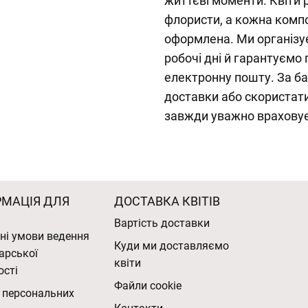
життєві моменти. Квіти 
флористи, а кожна комп
оформлена. Ми організу
робочі дні й гарантуємо
електронну пошту. За б
доставки або скористат
завжди уважно врахову
РМАЦІЯ ДЛЯ
ДОСТАВКА КВІТІВ
Вартість доставки
ні умови ведення
Куди ми доставляємо
арської
квіти
ості
Файли cookie
 персональних