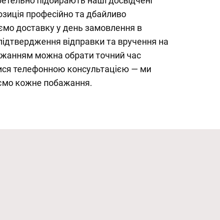
ретельно підбирають наші досвідчені
озиція професійно та дбайливо
ємо доставку у день замовлення в
 підтвердження відправки та вручення на
ажанням можна обрати точний час
ися телефонною консультацією — ми
ємо кожне побажання.