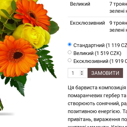
Великий
7 троян
зелені
Ексклюзивний
9 троян
зелені
Cтандартний (1 119 C
Великий (1 519 CZK)
Ексклюзивний (1 919 
ЗАМОВИТИ
Ця барвиста композиція 
помаранчевих гербер та
створюють сонячний, рад
позитивною енергією. Та
привітань, вираження по