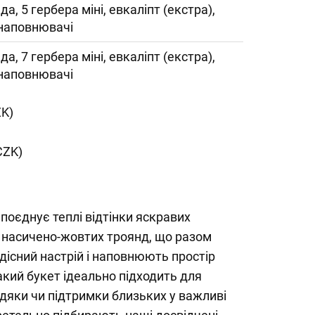
да, 5 гербера міні, евкаліпт (екстра),
 наповнювачі
да, 7 гербера міні, евкаліпт (екстра),
 наповнювачі
ZK)
CZK)
поєднує теплі відтінки яскравих
 насичено-жовтих троянд, що разом
існий настрій і наповнюють простір
кий букет ідеально підходить для
дяки чи підтримки близьких у важливі