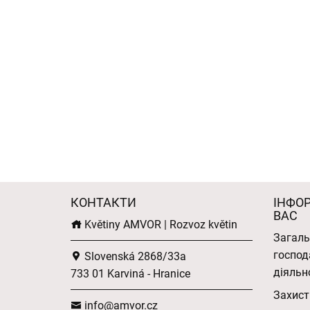
КОНТАКТИ
ІНФО
ВАС
Květiny AMVOR | Rozvoz květin
Загаль
господ
Slovenská 2868/33a
діяльн
733 01 Karviná - Hranice
Захист
info@amvor.cz