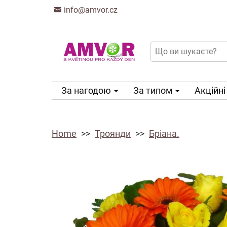
info@amvor.cz
За нагодою
За типом
Акційні
Home
Троянди
Бріана.