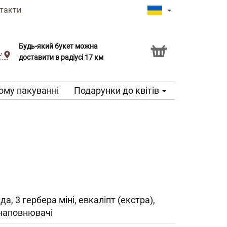
такти
Будь-який букет можна
Послуга Click & Collect
доставити в радіусі 17 км
ому пакуванні
Подарунки до квітів
да, 3 гербера міні, евкаліпт (екстра),
 наповнювачі