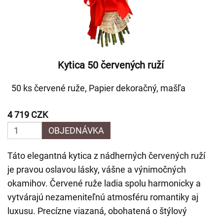
Kytica 50 červených ruží
50 ks červené ruže, Papier dekoračný, mašľa
4 719 CZK
OBJEDNÁVKA
Táto elegantná kytica z nádherných červených ruží
je pravou oslavou lásky, vášne a výnimočných
okamihov. Červené ruže ladia spolu harmonicky a
vytvárajú nezameniteľnú atmosféru romantiky aj
luxusu. Precízne viazaná, obohatená o štýlový