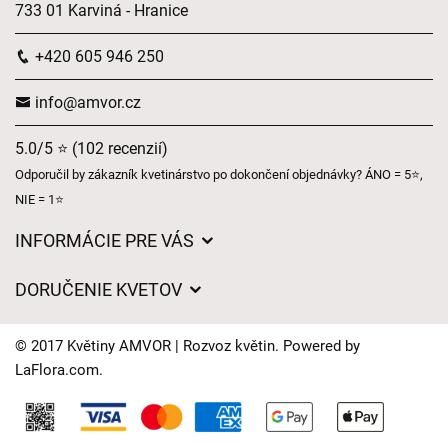
733 01 Karviná - Hranice
+420 605 946 250
info@amvor.cz
5.0/5 ⭐ (102 recenzií)
Odporučil by zákazník kvetinárstvo po dokončení objednávky? ÁNO = 5⭐,
NIE = 1⭐
INFORMÁCIE PRE VÁS
Všeobecné obchodné podmienky
DORUČENIE KVETOV
Ochrana osobných údajov
Poplatky za doručenie
Časy doručenia kvetov – prehľad možností
© 2017 Květiny AMVOR | Rozvoz květin. Powered by
Kam doručujeme kvety
LaFlora.com
.
Súbory cookie
Kontaktujte nás