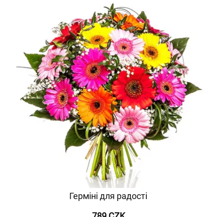
Герміні для радості
789 CZK