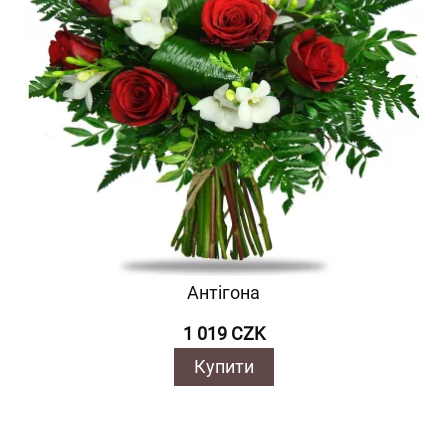
Антігона
1 019 CZK
Купити