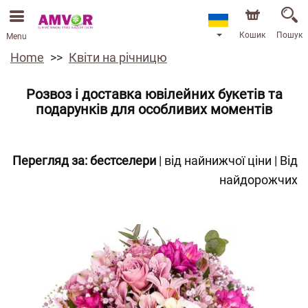
Кошик
Пошук
Menu
Home
Квіти на річницю
Розвоз і доставка ювілейних букетів та
подарунків для особливих моментів
Перегляд за:
бестселери
|
від найнижчої ціни
|
Від
найдорожчих