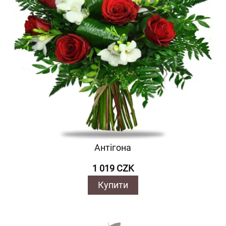
Антігона
1 019 CZK
Купити