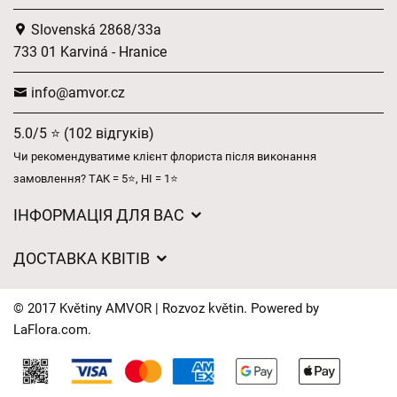
Slovenská 2868/33a
733 01 Karviná - Hranice
info@amvor.cz
5.0/5 ⭐ (102 відгуків)
Чи рекомендуватиме клієнт флориста після виконання
замовлення? ТАК = 5⭐, НІ = 1⭐
ІНФОРМАЦІЯ ДЛЯ ВАС
Загальні умови ведення господарської діяльності
ДОСТАВКА КВІТІВ
Захист персональних даних
Вартість доставки
Час доставки квітів – огляд можливостей
© 2017 Květiny AMVOR | Rozvoz květin. Powered by
Куди ми доставляємо квіти
LaFlora.com
.
Файли cookie
Контакти